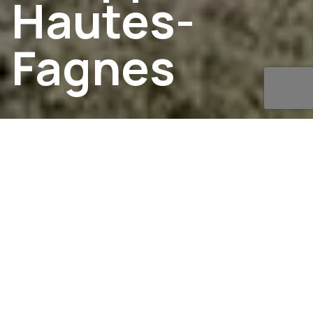
Hautes-
Fagnes
01
Stats & facts
Des randonnées VTT de
qualités depuis plus de 35
ans !
Lorsque vous participez à l'une de nos
randonnées, il est essentiel de considérer son